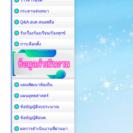
วารสารอบต
กระดานสนทนา
Q&A อบต.สมอพลือ
รับเรื่องร้องเรียน/ร้องทุกข์
การเลือกตั้ง
แผนพัฒนาท้องถิ่น
แผนยุทธศาสตร์
ข้อบัญญัติงบประมาณ
ข้อบัญญัติอบต.
ผลการดำเนินงานที่ผ่านมา