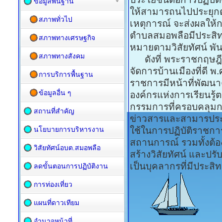
ข้อมูลพื้นฐาน
ให้สามารถนไปประยุกต
สภาพทั่วไป
เหตุการณ์ จะส่งผลให้
ตำบลสมอพลือมีประสิทธิ
สภาพทางเศรษฐกิจ
หมายตามวิสัยทัศน์ พัน
สภาพทางสังคม
ดังที่ พระราชกฤษฎีก
จัดการบ้านเมืองที่ดี 
การบริการพื้นฐาน
ราชการมีหน้าที่พัฒนา
ข้อมูลอื่น ๆ
องค์กรแห่งการเรียนรู
กรรมการที่ครอบคลุมการ
สถานที่สำคัญ
ข่าวสารและสามารประม
นโยบายการบริหารงาน
ใช้ในการปฏิบัติราชการ
สถานการณ์ รวมทั้งต้
วิสัยทัศน์อบต.สมอพลือ
สร้างวิสัยทัศน์ และปร
เป็นบุคลากรที่มีประสิ
ลดขั้นตอนการปฏิบัติงาน
การท่องเที่ยว
แผนที่ดาวเทียม
อำนาจหน้าที่