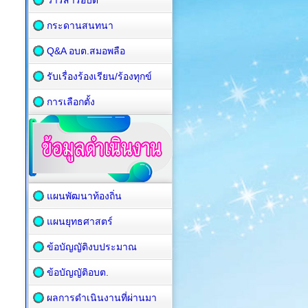
วารสารอบต
กระดานสนทนา
Q&A อบต.สมอพลือ
รับเรื่องร้องเรียน/ร้องทุกข์
การเลือกตั้ง
แผนพัฒนาท้องถิ่น
แผนยุทธศาสตร์
ข้อบัญญัติงบประมาณ
ข้อบัญญัติอบต.
ผลการดำเนินงานที่ผ่านมา