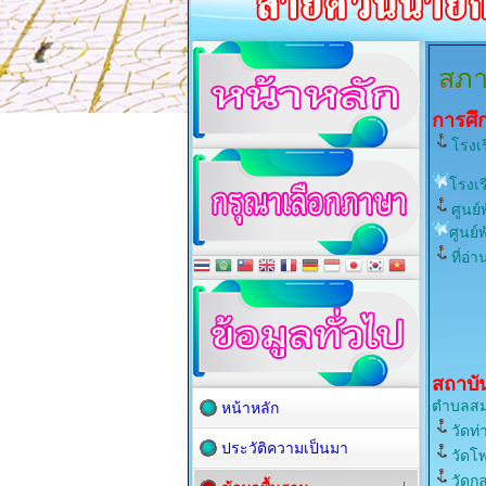
สภา
การศึ
โรงเ
โรงเร
ศูนย์
ศูนย
ที่อ่
สถาบั
ตำบลสมอ
หน้าหลัก
วัดท่
ประวัติความเป็นมา
วัดโพ
วัดกล