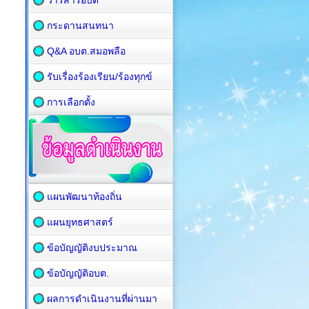
วารสารอบต
กระดานสนทนา
Q&A อบต.สมอพลือ
รับเรื่องร้องเรียน/ร้องทุกข์
การเลือกตั้ง
แผนพัฒนาท้องถิ่น
แผนยุทธศาสตร์
ข้อบัญญัติงบประมาณ
ข้อบัญญัติอบต.
ผลการดำเนินงานที่ผ่านมา