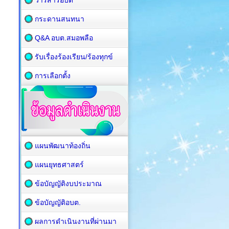
วารสารอบต
กระดานสนทนา
Q&A อบต.สมอพลือ
รับเรื่องร้องเรียน/ร้องทุกข์
การเลือกตั้ง
แผนพัฒนาท้องถิ่น
แผนยุทธศาสตร์
ข้อบัญญัติงบประมาณ
ข้อบัญญัติอบต.
ผลการดำเนินงานที่ผ่านมา