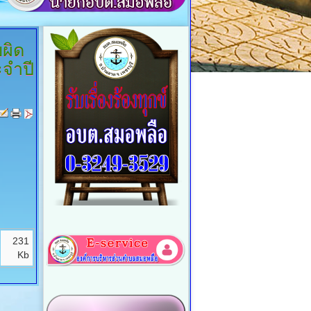
ผิด
จำปี
231
Kb