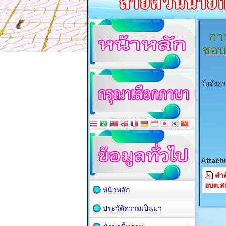
กา
ชอบ
วันอังค
Attach
คำส
อบต.ส
หน้าหลัก
ประวัติความเป็นมา