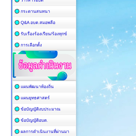
วารสารอบต
กระดานสนทนา
Q&A อบต.สมอพลือ
รับเรื่องร้องเรียน/ร้องทุกข์
การเลือกตั้ง
แผนพัฒนาท้องถิ่น
แผนยุทธศาสตร์
ข้อบัญญัติงบประมาณ
ข้อบัญญัติอบต.
ผลการดำเนินงานที่ผ่านมา