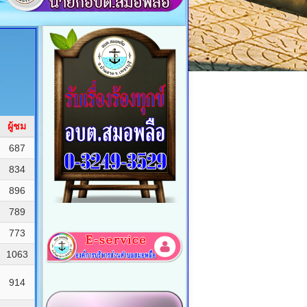
ผู้ชม
687
834
896
789
773
1063
914