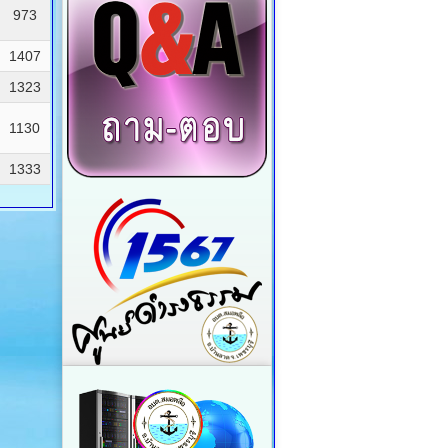
973
1407
1323
1130
1333