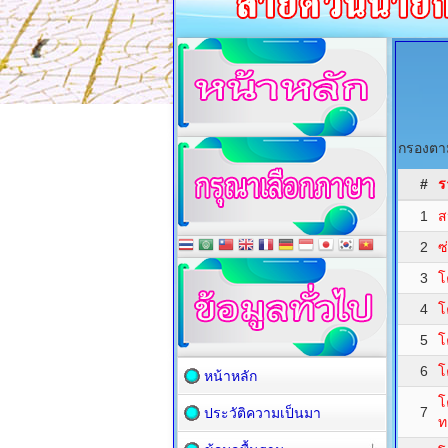
กรองตาม
#
ร
1
ส
2
ซ
3
โ
4
โ
5
โ
6
โ
หน้าหลัก
โ
7
ประวัติความเป็นมา
ท