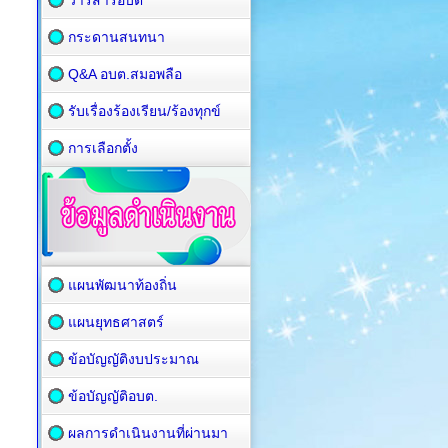
วารสารอบต
กระดานสนทนา
Q&A อบต.สมอพลือ
รับเรื่องร้องเรียน/ร้องทุกข์
การเลือกตั้ง
แผนพัฒนาท้องถิ่น
แผนยุทธศาสตร์
ข้อบัญญัติงบประมาณ
ข้อบัญญัติอบต.
ผลการดำเนินงานที่ผ่านมา