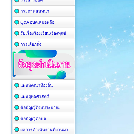
วารสารอบต
กระดานสนทนา
Q&A อบต.สมอพลือ
รับเรื่องร้องเรียน/ร้องทุกข์
การเลือกตั้ง
แผนพัฒนาท้องถิ่น
แผนยุทธศาสตร์
ข้อบัญญัติงบประมาณ
ข้อบัญญัติอบต.
ผลการดำเนินงานที่ผ่านมา